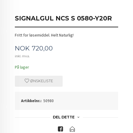
SIGNALGUL NCS S 0580-Y20R
Fritt for løsemiddel. Helt Naturlig!
Pris
NOK
720,00
inkl. mva.
På lager
ØNSKELISTE
Artikkelnr.:
50980
DEL DETTE