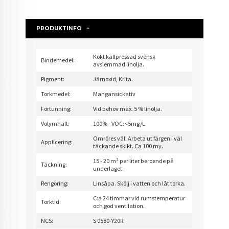
PRODUKTINFO
Kokt kallpressad svensk
Bindemedel:
avslemmad linolja.
Pigment:
Järnoxid, Krita.
Torkmedel:
Mangansickativ
Förtunning:
Vid behov max. 5 % linolja.
Volymhalt:
100% - VOC:<5mg/L
Omröres väl. Arbeta ut färgen i väl
Applicering:
täckande skikt. Ca 100 my.
15 - 20 m² per liter beroende på
Täckning:
underlaget.
Rengöring:
Linsåpa. Skölj i vatten och låt torka.
C:a 24 timmar vid rumstemperatur
Torktid:
och god ventilation.
NCS:
S 0580-Y20R