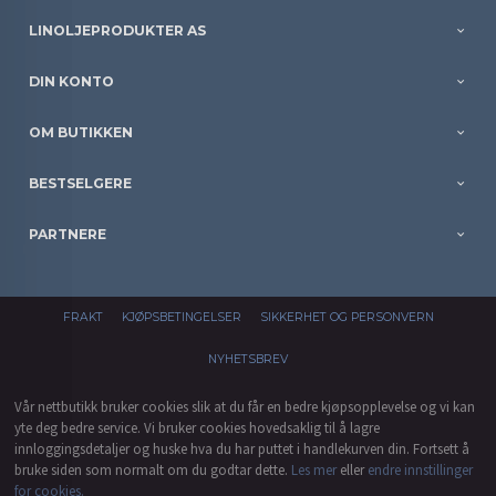
LINOLJEPRODUKTER AS
DIN KONTO
OM BUTIKKEN
BESTSELGERE
PARTNERE
FRAKT
KJØPSBETINGELSER
SIKKERHET OG PERSONVERN
NYHETSBREV
Vår nettbutikk bruker cookies slik at du får en bedre kjøpsopplevelse og vi kan
yte deg bedre service. Vi bruker cookies hovedsaklig til å lagre
innloggingsdetaljer og huske hva du har puttet i handlekurven din. Fortsett å
bruke siden som normalt om du godtar dette.
Les mer
eller
endre innstillinger
for cookies.