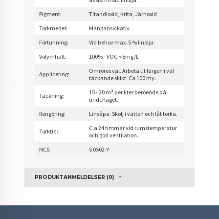
Pigment:
Titandioxid, Krita, Järnoxid
Torkmedel:
Mangansickativ
Förtunning:
Vid behov max. 5 % linolja.
Volymhalt:
100% - VOC:<5mg/L
Omröres väl. Arbeta ut färgen i väl
Applicering:
täckande skikt. Ca 100 my.
15 - 20 m² per liter beroende på
Täckning:
underlaget.
Rengöring:
Linsåpa. Skölj i vatten och låt torka.
C:a 24 timmar vid rumstemperatur
Torktid:
och god ventilation.
NCS:
S 0502-Y
PRODUKTANMELDELSER (0)