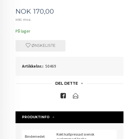
Pris
NOK
170,00
inkl. mva.
På lager
ØNSKELISTE
Artikkelnr.:
50469
DEL DETTE
PRODUKTINFO
Kokt kallpressad svensk
Bindemedel:
avslemmad linolja.