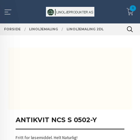
Gå
0
til
innholdet
FORSIDE
LINOLJEMALING
LINOLJEMALING 2DL
ANTIKVIT NCS S 0502-Y
Fritt for løsemiddel. Helt Naturlig!