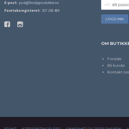
DITT
E-post:
post@linoljeprodukter.no
PASSORD
Foretaksregisteret:
927 106 469
OM BUTIKK
Forside
Bli kunde
Kontakt os
FRAKT
KJØPSBETINGELSER
SIKKERHET OG PERSONVERN