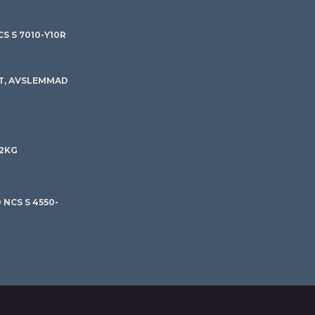
S S 7010-Y10R
T, AVSLEMMAD
 2KG
NCS S 4550-