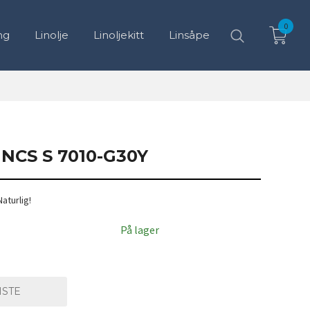
0
ng
Linolje
Linoljekitt
Linsåpe
CS S 7010-G30Y
Naturlig!
7% hvit
På lager
ISTE