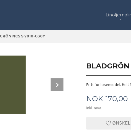
Linoljemali
GRÖN NCS S 7010-G30Y
BLADGRÖN N
Next
Fritt for løsemiddel. Helt 
Base, Base med 50% hvit, Base med 66,6
Pris
NOK
170,00
inkl. mva.
ØNSKEL