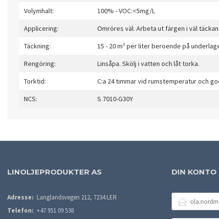
Volymhalt:
100% - VOC:<5mg/L
Applicering:
Omröres väl. Arbeta ut färgen i väl täckan
Täckning:
15 - 20 m² per liter beroende på underlag
Rengöring:
Linsåpa. Skölj i vatten och låt torka.
Torktid:
C:a 24 timmar vid rumstemperatur och god
NCS:
S 7010-G30Y
LINOLJEPRODUKTER AS
DIN KONTO
E-
Adresse:
Langlandsvegen 212, 7234 LER
POSTADRESSE
Telefon:
+47 951 09 538