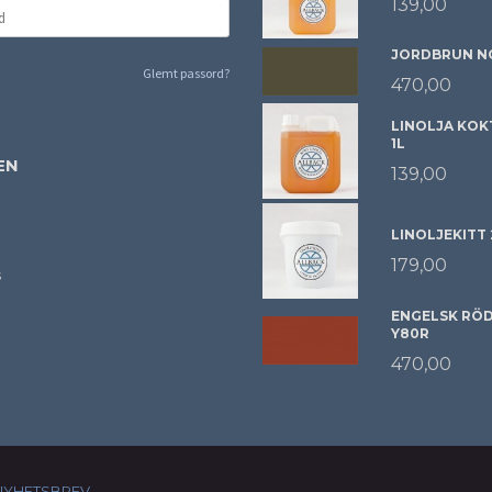
139,00
JORDBRUN NC
Glemt passord?
470,00
LINOLJA KOK
1L
EN
139,00
LINOLJEKITT
179,00
s
ENGELSK RÖD 
Y80R
470,00
NYHETSBREV