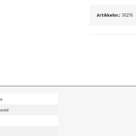
Artikkelnr.:
50276
a.
noxid