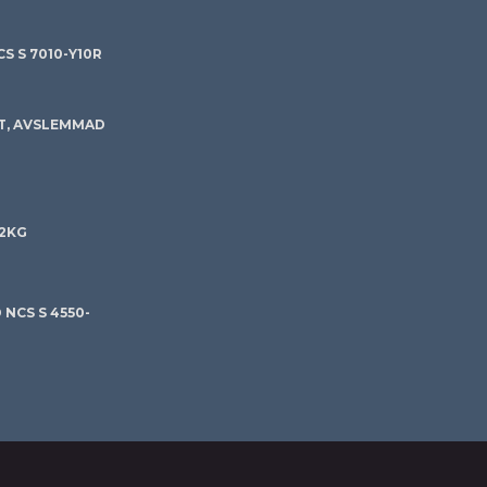
S S 7010-Y10R
T, AVSLEMMAD
 2KG
NCS S 4550-