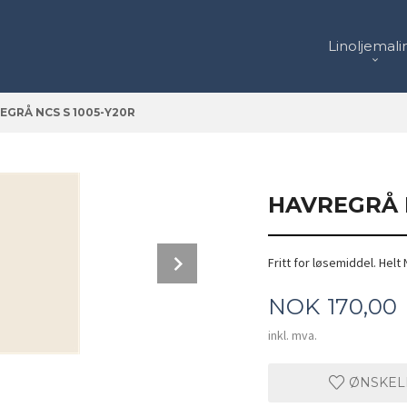
Linoljemali
EGRÅ NCS S 1005-Y20R
HAVREGRÅ N
Next
Fritt for løsemiddel. Helt 
Base, Base med 50% hvit, Base med 66,6
Pris
NOK
170,00
inkl. mva.
ØNSKEL