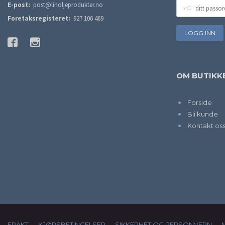
DITT
E-post:
post@linoljeprodukter.no
PASSORD
Foretaksregisteret:
927 106 469
OM BUTIKK
Forside
Bli kunde
Kontakt os
FRAKT
KJØPSBETINGELSER
SIKKERHET OG PERSONVERN