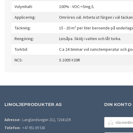
Volymhalt:
100% - VOC:<5mg/L
Applicering:
Omröres väl. Arbeta ut färgen i väl täckan
Täckning:
15 - 20 m² per liter beroende på underlag
Rengöring:
Linsåpa. Skölj i vatten och låt torka.
Torktid:
C:a 24 timmar vid rumstemperatur och god
NCS:
S 1005-Y20R
LINOLJEPRODUKTER AS
DIN KONTO
E-
Adresse:
Langlandsvegen 212, 7234 LER
POSTADRESSE
Telefon:
+47 951 09 538