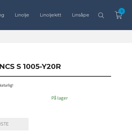
0
ng
Linolje
Linoljekitt
Linsåpe
CS S 1005-Y20R
Naturlig!
7% hvit
På lager
ISTE