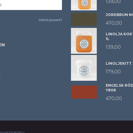
139,00
JORDBRUN NC
Glemt passord?
470,00
LINOLJA KOK
1L
EN
139,00
LINOLJEKITT
179,00
s
ENGELSK RÖD 
Y80R
470,00
NYHETSBREV