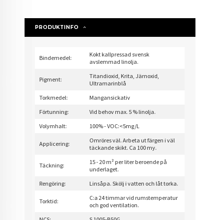
PRODUKTINFO
Kokt kallpressad svensk
Bindemedel:
avslemmad linolja.
Titandioxid, Krita, Järnoxid,
Pigment:
Ultramarinblå
Torkmedel:
Mangansickativ
Förtunning:
Vid behov max. 5 % linolja.
Volymhalt:
100% - VOC:<5mg/L
Omröres väl. Arbeta ut färgen i väl
Applicering:
täckande skikt. Ca 100 my.
15 - 20 m² per liter beroende på
Täckning:
underlaget.
Rengöring:
Linsåpa. Skölj i vatten och låt torka.
C:a 24 timmar vid rumstemperatur
Torktid:
och god ventilation.
NCS:
S 1005-B50G