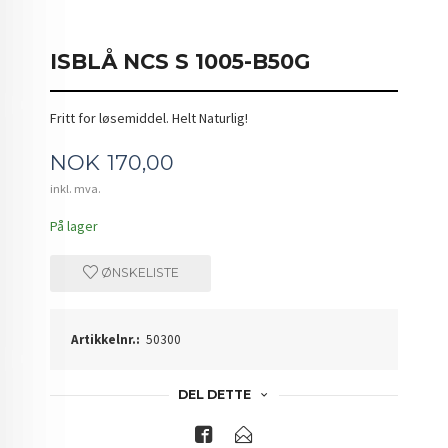
ISBLÅ NCS S 1005-B50G
Fritt for løsemiddel. Helt Naturlig!
Pris
NOK
170,00
inkl. mva.
På lager
ØNSKELISTE
Artikkelnr.:
50300
DEL DETTE