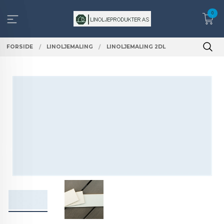
Gå
0
til
innholdet
FORSIDE
LINOLJEMALING
LINOLJEMALING 2DL