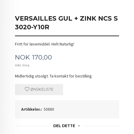
VERSAILLES GUL + ZINK NCS S
3020-Y10R
Fritt for løsemiddel. Helt Naturlig!
Pris
NOK
170,00
inkl. mva.
Midlertidig utsolgt. Ta kontakt for bestilling
ØNSKELISTE
Artikkelnr.:
50880
DEL DETTE