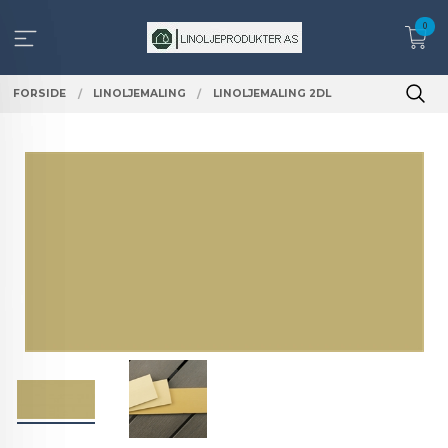
Gå
0
til
innholdet
FORSIDE
LINOLJEMALING
LINOLJEMALING 2DL