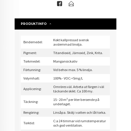
PRODUKTINFO
Kokt kallpressad svensk
Bindemedel:
avslemmad linolja.
Pigment:
Titandioxid, Järnoxid, Zink, Krita.
Torkmedel:
Mangansickativ
Förtunning:
Vid behov max. 5 % linolja.
Volymhalt:
100% - VOC:<5mg/L
Omröres väl. Arbeta ut färgen i väl
Applicering:
täckande skikt. Ca 100 my.
15 - 20 m² per liter beroende på
Täckning:
underlaget.
Rengöring:
Linsåpa. Skölj i vatten och låt torka.
C:a 24 timmar vid rumstemperatur
Torktid:
och god ventilation.